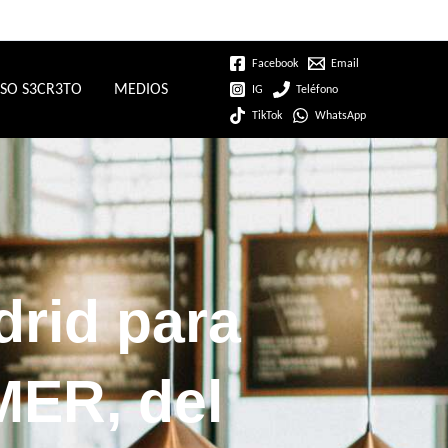
Facebook
Email
SO S3CR3TO
MEDIOS
IG
Teléfono
TikTok
WhatsApp
drid para
MER, del