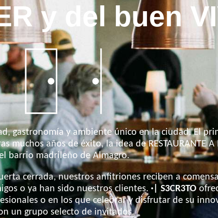
R y del buen VI
ad, gastronomía y ambiente único en la ciudad. El pr
 Tras muchos años de éxito, la idea de RESTAURANTE 
el barrio madrileño de Almagro.
uerta cerrada, nuestros anfitriones reciben a comens
igos o ya han sido nuestros clientes.
·| S3CR3TO
ofrec
sionales o en los que celebrar y disfrutar de su inn
on un grupo selecto de invitados.