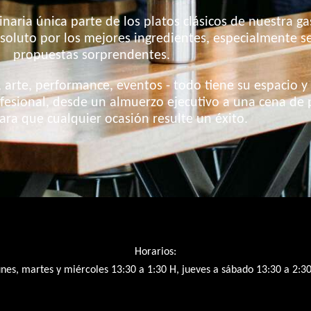
inaria única parte de los platos clásicos de nuestra 
bsoluto por los mejores ingredientes, especialmente s
propuestas sorprendentes.
a, arte, performance, eventos - todo tiene su espaci
esional, desde un almuerzo ejecutivo a una cena de 
ara que cualquier ocasión resulte un éxito.
Horarios:
nes, martes y miércoles
13:30 a 1:30 H, j
ueves a sábado
13:30 a 2:3