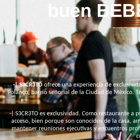
buen BEBE
·| S3CR3TO
ofrece una experiencia de exclusivid
Polanco, barrio señorial de la Ciudad de México.
·| S3CR3TO es exclusividad. Como restaurante a p
acceso, bien porque son conocidos de la casa, am
mantener reuniones ejecutivas y encuentros profe
c