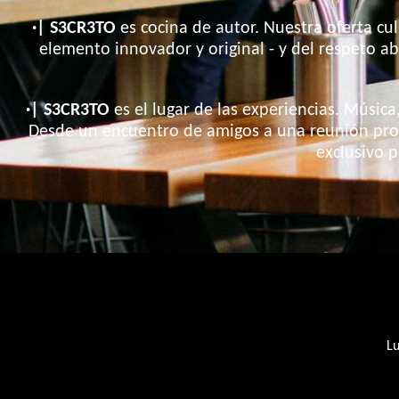
·| S3CR3TO
es cocina de autor. Nuestra oferta cul
elemento innovador y original - y del respeto a
·| S3CR3TO
es el lugar de las experiencias. Músic
Desde un encuentro de amigos a una reunión prof
exclusivo p
Lu