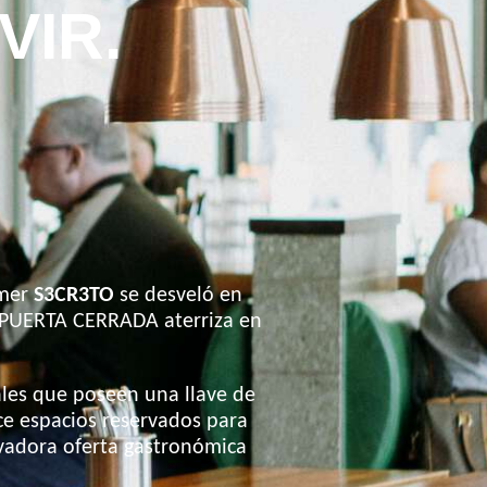
VIR.
imer
S3CR3TO
se desveló en
A PUERTA CERRADA aterriza en
ales que poseen una llave de
e espacios reservados para
ovadora oferta gastronómica