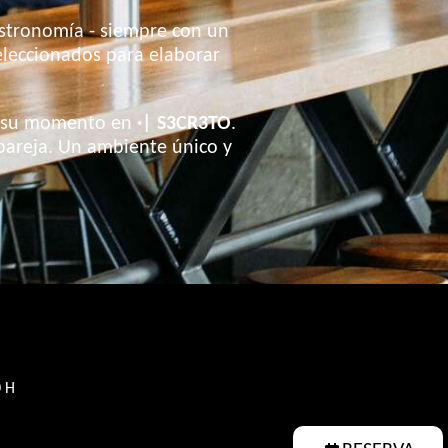
gastronomía - siempre con un
eleccionados para elaborar
o y su momento en
·| S3CR3TO
.
pareja. Un ambiente único y
0 H