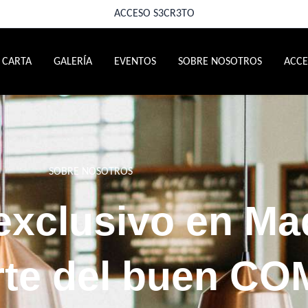
ACCESO S3CR3TO
CARTA
GALERÍA
EVENTOS
SOBRE NOSOTROS
ACCE
SOBRE NOSOTROS
 exclusivo en Ma
arte del buen CO