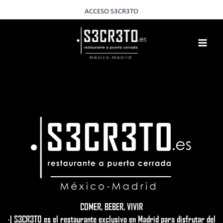
Ir
ACCESO S3CR3TO
al
contenido
COMER, BEBER, VIVIR
·| S3CR3TO es el restaurante exclusivo en Madrid para disfrutar del