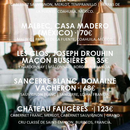
CABERNET SAUVIGNON, MERLOT, TEMPRANILLO | PARRAS DE
LA FUENTE, COAHUILA, MÉXICO.
MALBEC, CASA MADERO
(MÉXICO)·|70€
MALBEC | PARRAS DE LA FUENTE, COAHUILA, MÉXICO.
LES CLOS, JOSEPH DROUHIN
MÂÇON BUSSIÈRES ·|35€
CHARDONNAY | MÂCONNAIS, BORGOÑA, FRANCIA.
SANCERRE BLANC, DOMAINE
VACHERON·|68€
SAUVIGNON BLANC | SANCERRE, LOIRA, FRANCIA.
CHÂTEAU FAUGÈRES ·|123€
CABERNET FRANC, MERLOT, CABERNET SAUVIGNON | GRAND
CRU CLASSÉ DE SAINT-ÉMILION, BURDEOS, FRANCIA.