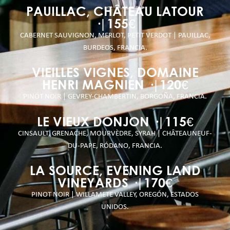
PAUILLAC, CHÂTEAU LATOUR
·|155€
CABERNET SAUVIGNON, MERLOT, PETIT VERDOT | PAUILLAC,
BURDEOS, FRANCIA.
VIEILLES VIGNES, DOMAINE
HENRI MAGNIEN ·|120€
PINOT NOIR | GEVREY-CHAMBERTIN, BORGOÑA, FRANCIA.
LE VIEUX DONJON ·|115€
CINSAULT, GRENACHE, MOURVÈDRE, SYRAH | CHÂTEAUNEUF-
DU-PAPE, RÓDANO, FRANCIA.
LA SOURCE, EVENING LAND
VINEYARDS ·|170€
PINOT NOIR | WILLAMETE VALLEY, OREGÓN, ESTADOS
UNIDOS.